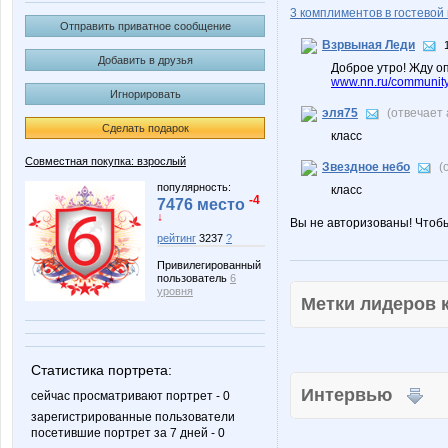
3 комплиментов в гостевой 
Отправить приватное сообщение
Взрвыная Леди
Добавить в друзья
Доброе утро! Жду о
www.nn.ru/community/s
Игнорировать
эля75
(отвечает
Сделать подарок
класс
Совместная покупка: взрослый
Звездное небо
(
популярность:
класс
-4
7476 место
↓
Вы не авторизованы! Чтоб
рейтинг
3237
?
Привилегированный
пользователь
6
уровня
Метки лидеров
Статистика портрета:
Интервью
сейчас просматривают портрет - 0
зарегистрированные пользователи
посетившие портрет за 7 дней - 0